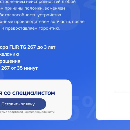
 устранением неисправностей любой
ем причины поломки, заменяем
ботоспособность устройства.
анные производителем запчасти, после
 и предоставляем гарантию.
ора FLIR TG 267 до 3 лет
 желанию
бращения
 267 от 35 минут
я со специалистом
Оставить заявку
есь c
политикой конфиденциальности