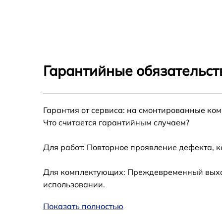
Прошивка (Обновление ПО) FLIR TG 267
Замена дисплея (экрана) FLIR TG 267
Замена корпуса FLIR TG 267
Гарантийные обязательст
Замена аккумулятора FLIR TG 267
Гарантия от сервиса: на смонтированные ко
Замена процессора FLIR TG 267
Что считается гарантийным случаем?
Замена USB порта FLIR TG 267
Для работ: Повторное проявление дефекта, 
Замена ключей управления FLIR TG 267
Для комплектующих: Преждевременный выход 
использовании.
Замена микросхемы усилителя FLIR TG 267
Показать полностью