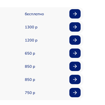
бесплатно
1300 р
1200 р
650 р
850 р
850 р
750 р