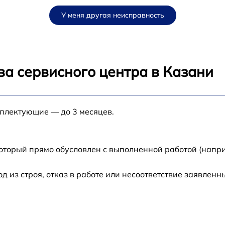
от 60 мин
У меня другая неисправность
от 60 мин
от 60 мин
ва сервисного центра в Казани
от 60 мин
мплектующие — до 3 месяцев.
от 60 мин
от 60 мин
который прямо обусловлен с выполненной работой (напр
от 60 мин
из строя, отказ в работе или несоответствие заявлен
от 60 мин