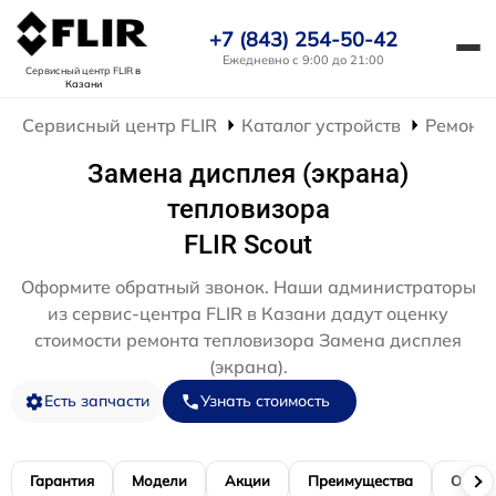
+7 (843) 254-50-42
Ежедневно с 9:00 до 21:00
Сервисный центр FLIR
в
Казани
Сервисный центр FLIR
Каталог устройств
Ремонт 
Замена дисплея (экрана)
тепловизора
FLIR Scout
Оформите обратный звонок. Наши администраторы
из сервис-центра FLIR в Казани дадут оценку
стоимости ремонта тепловизора Замена дисплея
(экрана).
Есть запчасти
Узнать стоимость
Гарантия
Модели
Акции
Преимущества
Отзы