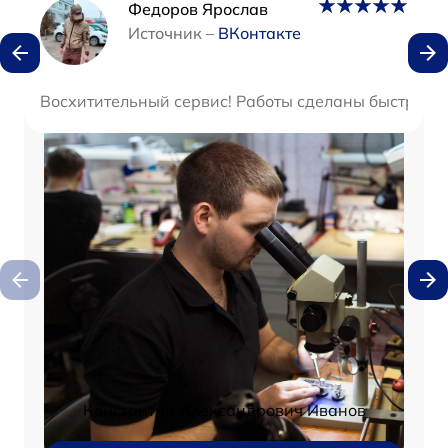
Наши мастера
Федоров Ярослав
Источник –
ВКонтакте
Восхитительный сервис! Работы сделаны быстро и к
Константин Александрович Иванов