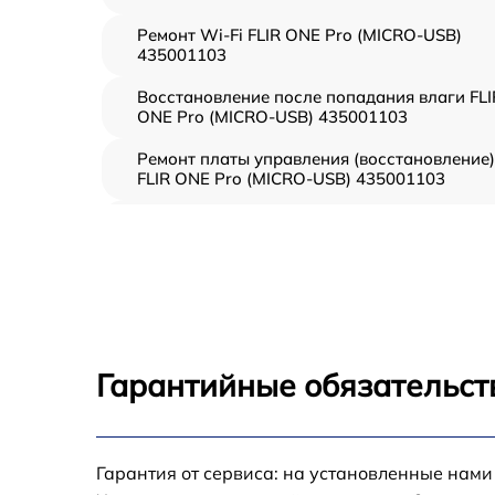
Ремонт Wi-Fi FLIR ONE Pro (MICRO-USB)
435001103
Восстановление после попадания влаги FLI
ONE Pro (MICRO-USB) 435001103
Ремонт платы управления (восстановление)
FLIR ONE Pro (MICRO-USB) 435001103
Прошивка (Обновление ПО) FLIR ONE Pro
(MICRO-USB) 435001103
Замена дисплея (экрана) FLIR ONE Pro
(MICRO-USB) 435001103
Замена корпуса FLIR ONE Pro (MICRO-USB)
435001103
Гарантийные обязательст
Замена аккумулятора FLIR ONE Pro (MICRO-
USB) 435001103
Замена процессора FLIR ONE Pro (MICRO-
Гарантия от сервиса: на установленные нами
USB) 435001103