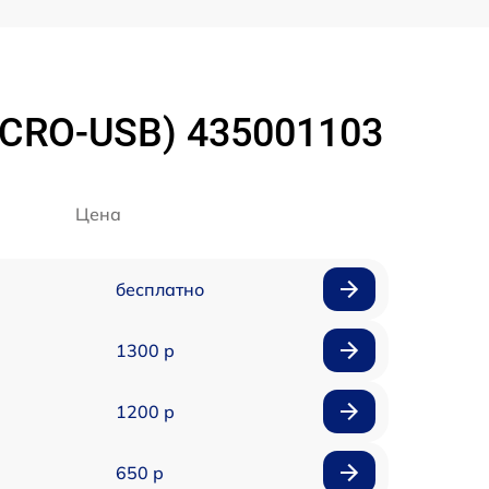
ICRO-USB) 435001103
Цена
бесплатно
1300 р
1200 р
650 р