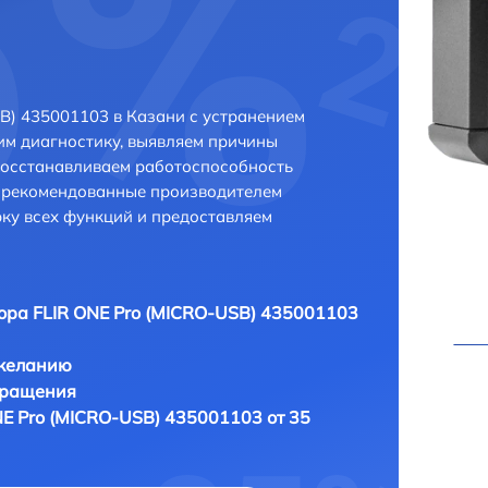
B) 435001103 в Казани с устранением
м диагностику, выявляем причины
восстанавливаем работоспособность
и рекомендованные производителем
рку всех функций и предоставляем
ора FLIR ONE Pro (MICRO-USB) 435001103
 желанию
бращения
NE Pro (MICRO-USB) 435001103 от 35