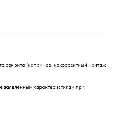
1600 р
900 р
750 р
ого ремонта (например, некорректный монтаж
450 р
590 р
ие заявленным характеристикам при
1200 р
650 р
850 р