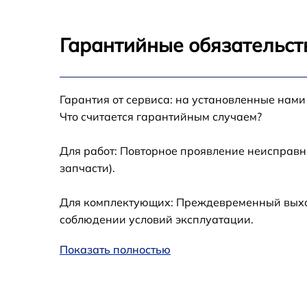
Ремонт датчика синхроимпульсов
Гарантийные обязательст
Калибровка и настройка тепловизора
Гарантия от сервиса: на установленные нами
Ремонт встроенного дальнометра и
Что считается гарантийным случаем?
других устройств
Для работ: Повторное проявление неисправн
Замена микросхемы логики
запчасти).
Замена ключей управления
Для комплектующих: Преждевременный выход 
соблюдении условий эксплуатации.
Ремонт цепи питания
Показать полностью
Замена USB порта
Замена процессора