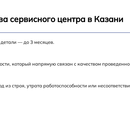
от 60 мин
ва сервисного центра в Казани
от 60 мин
 детали — до 3 месяцев.
от 60 мин
ости, который напрямую связан с качеством проведенн
от 60 мин
от 60 мин
из строя, утрата работоспособности или несоответств
от 60 мин
от 60 мин
от 60 мин