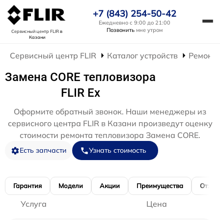
+7 (843) 254-50-42
Ежедневно с 9:00 до 21:00
Позвонить
мне утром
Сервисный центр FLIR
в
Казани
Сервисный центр FLIR
Каталог устройств
Ремонт 
Замена CORE тепловизора
FLIR Ex
Оформите обратный звонок. Наши менеджеры из
сервисного центра FLIR в Казани произведут оценку
стоимости ремонта тепловизора Замена CORE.
Есть запчасти
Узнать стоимость
Гарантия
Модели
Акции
Преимущества
Отзы
Услуга
Цена